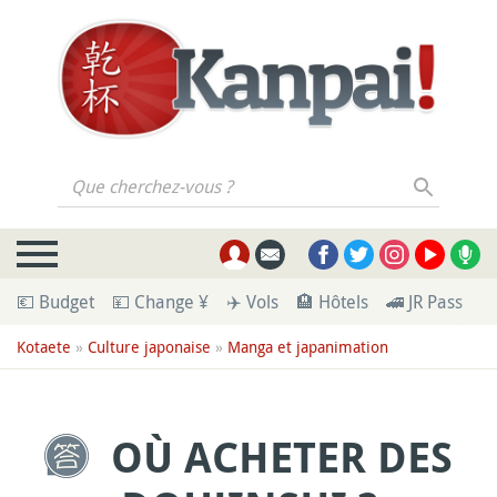
Que cherchez-vous ?
💶 Budget
💴 Change ¥
✈️ Vols
🏨 Hôtels
🚄 JR Pass
🪪
Kotaete
»
Culture japonaise
»
Manga et japanimation
OÙ ACHETER DES