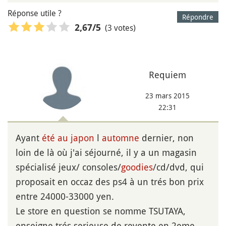
Réponse utile ?
Répondre
(3 votes)
2,67
/5
Requiem
23 mars 2015
22:31
Ayant
été au japon
l
automne
dernier, non
loin de là où j'ai séjourné, il y a un magasin
spécialisé jeux/ consoles/
goodies
/cd/dvd, qui
proposait en occaz des ps4 à un trés bon prix
entre 24000-33000 yen.
Le store en question se nomme TSUTAYA,
enseigne trés serieuse de revente en 2eme