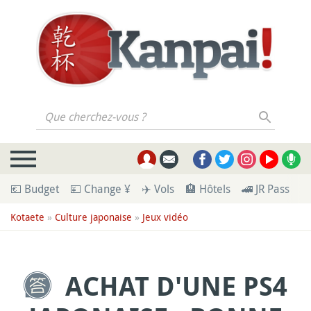
Que cherchez-vous ?
💶 Budget
💴 Change ¥
✈️ Vols
🏨 Hôtels
🚄 JR Pass
🪪
Kotaete
»
Culture japonaise
»
Jeux vidéo
ACHAT D'UNE PS4