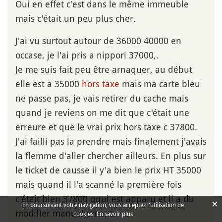
Oui en effet c'est dans le même immeuble
mais c'était un peu plus cher.
J'ai vu surtout autour de 36000 40000 en
occase, je l'ai pris a nippori 37000,.
Je me suis fait peu être arnaquer, au début
elle est a 35000
hors taxe
mais ma carte bleu
ne passe pas, je vais retirer du cache mais
quand je reviens on me dit que c'était une
erreure et que le vrai prix hors taxe c 37800.
J'ai failli pas la prendre mais finalement j'avais
la flemme d'aller chercher ailleurs. En plus sur
le ticket de causse il y'a bien le prix HT 35000
mais quand il l'a scanné la première fois
c'était bien 37800 qqui est apparu et il a du
×
En poursuivant votre navigation, vous acceptez l'utilisation de
modifier manuellement.
cookies.
En savoir plus