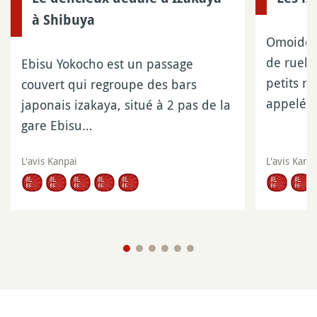
à Shibuya
Omoide 
de ruell
Ebisu Yokocho est un passage
petits r
couvert qui regroupe des bars
appelés
japonais izakaya, situé à 2 pas de la
gare Ebisu…
L'avis Kanpai
L'avis Kanp