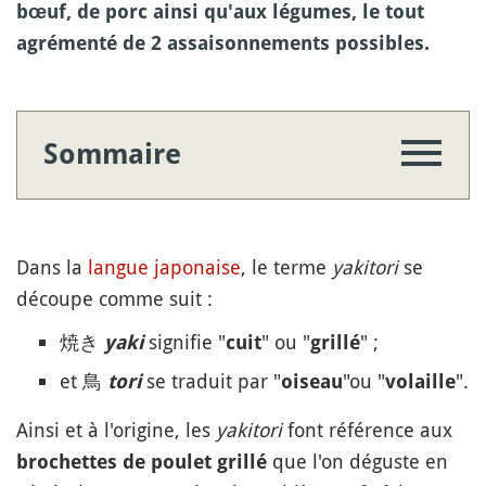
bœuf, de porc ainsi qu'aux légumes, le tout
agrémenté de 2 assaisonnements possibles.
Sommaire
Dans la
langue japonaise
, le terme
yakitori
se
découpe comme suit :
焼き
signifie "
" ou "
" ;
yaki
cuit
grillé
et 鳥
se traduit par "
"ou "
".
tori
oiseau
volaille
Ainsi et à l'origine, les
yakitori
font référence aux
que l'on déguste en
brochettes de poulet grillé