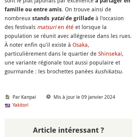
sont le plat japonais par excellence
à partager en
. On trouve ainsi de
famille ou entre amis
nombreux
à l'occasion
stands
yatai
de grillade
des festivals
matsuri
en été
et lorsque la
population se réunit avec allégresse dans les rues.
À noter enfin qu'il existe à
Osaka
,
particulièrement dans le quartier de
Shinsekai
,
une variante régionale tout aussi populaire et
gourmande : les brochettes panées
kushikatsu
.
Par
Kanpai
Mis à jour le 09 janvier 2024
Yakitori
Article intéressant ?