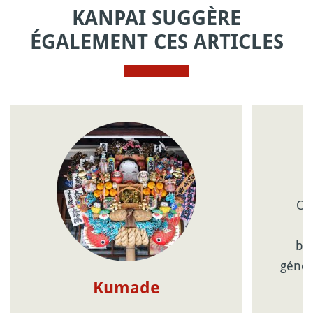
KANPAI SUGGÈRE
ÉGALEMENT CES ARTICLES
Ob
f
bo
génér
Kumade