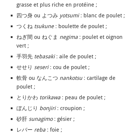
grasse et plus riche en protéine ;
四つ身 ou よつみ
yotsumi
: blanc de poulet ;
つくね
tsukune
: boulette de poulet ;
ねぎ間 ou ねぐま
negima
: poulet et oignon
vert ;
手羽先
tebasaki
: aile de poulet ;
せせり
seseri
: cou de poulet ;
軟骨 ou なんこつ
nankotsu
: cartilage de
poulet ;
とりかわ
torikawa
: peau de poulet ;
ぼんじり
bonjiri
: croupion ;
砂肝
sunagimo
: gésier ;
レバー
reba
: foie ;