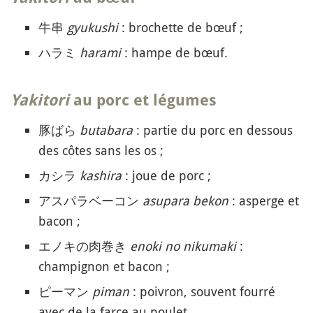
牛串
gyukushi
: brochette de bœuf ;
ハラミ
harami
: hampe de bœuf.
Yakitori
au porc et légumes
豚ばら
butabara
: partie du porc en dessous
des côtes sans les os ;
カシラ
kashira
: joue de porc ;
アスパラベーコン
asupara bekon
: asperge et
bacon ;
エノキの肉巻き
enoki no nikumaki
:
champignon et bacon ;
ピーマン
piman
: poivron, souvent fourré
avec de la farce au poulet.