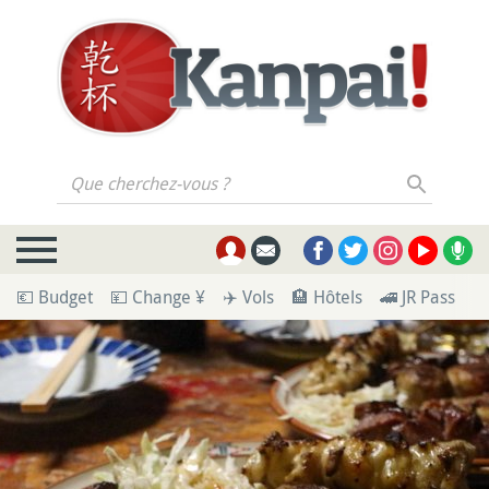
Que cherchez-vous ?
💶 Budget
💴 Change ¥
✈️ Vols
🏨 Hôtels
🚄 JR Pass
🪪