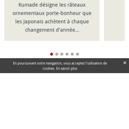
Kumade désigne les râteaux
ornementaux porte-bonheur que
les Japonais achètent à chaque
changement d'année…
×
En poursuivant votre navigation, vous acceptez l'utilisation de
cookies.
En savoir plus
Kanpai ©2000-2026
À propos
Faire un don
Newsletter
Mentions légales
Contact
Sites amis