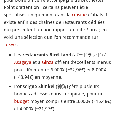
Point d'attention : certains peuvent être
spécialisés uniquement dans la
cuisine
d’abats. Il
existe enfin des chaînes de restaurants dédiées
qui présentent un bon rapport qualité / prix ; en
voici une sélection que l'on recommande sur
Tokyo
:
Les
(バードランド) à
restaurants Bird-Land
Asagaya
et à
Ginza
offrent d’excellents menus
pour dîner entre 6.000¥ (~32,96€) et 8.000¥
(~43,94€) en moyenne.
L'
(神鶏) gère plusieurs
enseigne Shinkei
bonnes adresses dans la capitale, pour un
budget
moyen compris entre 3.000¥ (~16,48€)
et 4.000¥ (~21,97€).