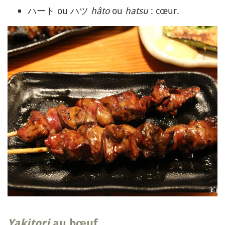
ハート ou ハツ
hâto
ou
hatsu
: cœur.
Yakitori
au bœuf