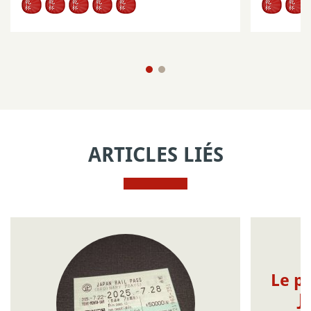
ARTICLES LIÉS
Le pr
J