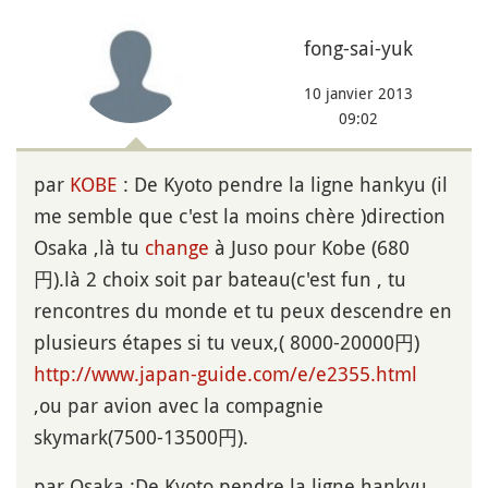
fong-sai-yuk
10 janvier 2013
09:02
par
KOBE
: De Kyoto pendre la ligne hankyu (il
me semble que c'est la moins chère )direction
Osaka ,là tu
change
à Juso pour Kobe (680
円).là 2 choix soit par bateau(c'est fun , tu
rencontres du monde et tu peux descendre en
plusieurs étapes si tu veux,( 8000-20000円)
http://www.japan-guide.com/e/e2355.html
,ou par avion avec la compagnie
skymark(7500-13500円).
par Osaka :De Kyoto pendre la ligne hankyu