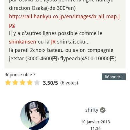
direction Osaka(-de 300Yen)
http://rail.hankyu.co.jp/en/images/b_all_map.j
pg
il y a d'autres lignes possible comme le
shinkansen
ou la
JR
shinkaisoku...
là pareil 2choix bateau ou avion compagnie
jetstar (3000-4600円) flypeach(4500-10000円)
Réponse utile ?
Répondre
(6 votes)
3,50
/5
shifty
10 janvier 2013
11:36