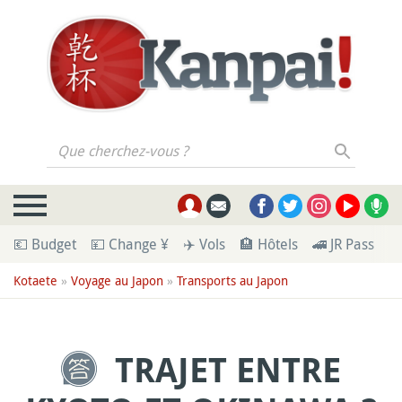
Que cherchez-vous ?
💶 Budget
💴 Change ¥
✈️ Vols
🏨 Hôtels
🚄 JR Pass
🪪
Kotaete
»
Voyage au Japon
»
Transports au Japon
TRAJET ENTRE