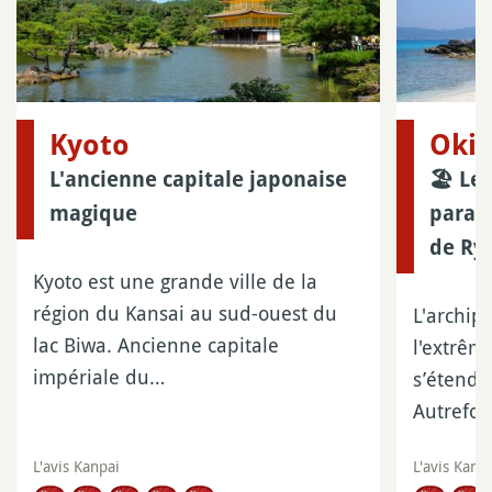
Kyoto
Oki
L'ancienne capitale japonaise
🏖 Les
magique
parad
de Ry
Kyoto est une grande ville de la
région du Kansai au sud-ouest du
L'archip
lac Biwa. Ancienne capitale
l'extrêm
impériale du…
s’étend 
Autrefoi
L'avis Kanpai
L'avis Kanp