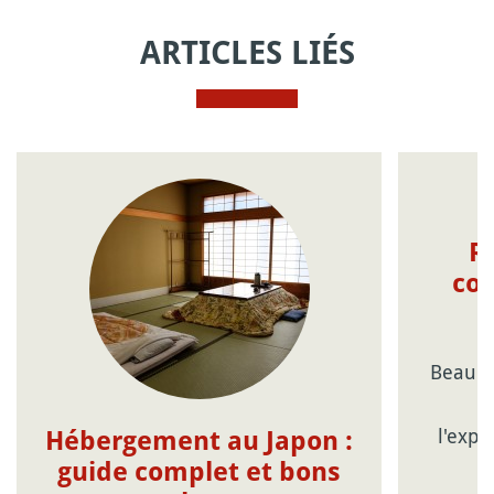
ARTICLES LIÉS
R
con
Beauco
c
l'expé
Hébergement au Japon :
guide complet et bons