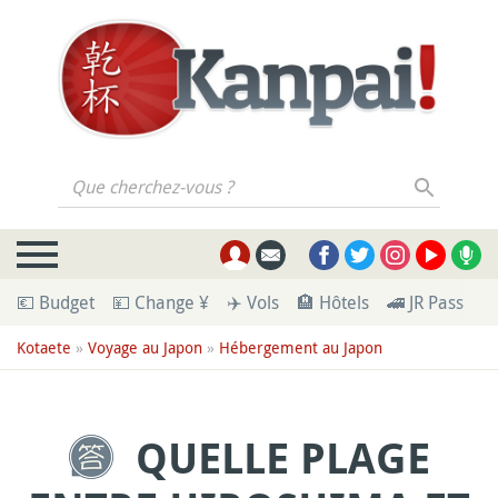
Que cherchez-vous ?
💶 Budget
💴 Change ¥
✈️ Vols
🏨 Hôtels
🚄 JR Pass
🪪
Kotaete
»
Voyage au Japon
»
Hébergement au Japon
QUELLE PLAGE