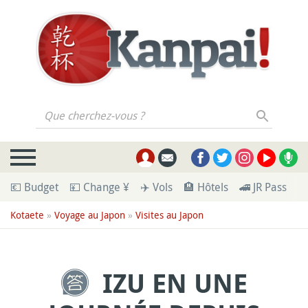
Que cherchez-vous ?
💶 Budget
💴 Change ¥
✈️ Vols
🏨 Hôtels
🚄 JR Pass
🪪
Kotaete
»
Voyage au Japon
»
Visites au Japon
IZU EN UNE