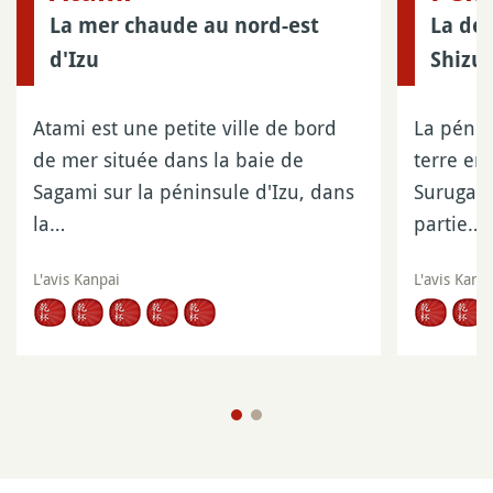
La mer chaude au nord-est
La des
d'Izu
Shizu
Atami est une petite ville de bord
La pénin
de mer située dans la baie de
terre en
Sagami sur la péninsule d'Izu, dans
Suruga e
la…
partie…
L'avis Kanpai
L'avis Kanp