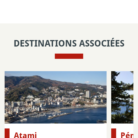
DESTINATIONS ASSOCIÉES
Atami
Péni