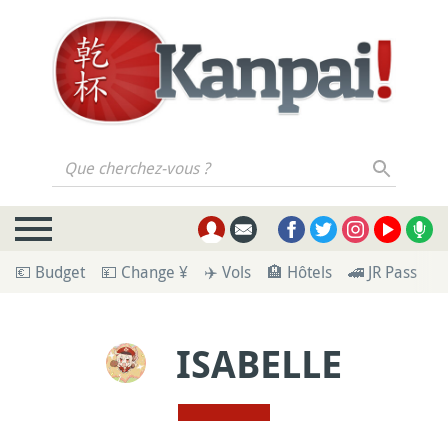
Que cherchez-vous ?
💶 Budget
💴 Change ¥
✈️ Vols
🏨 Hôtels
🚄 JR Pass
🪪
ISABELLE