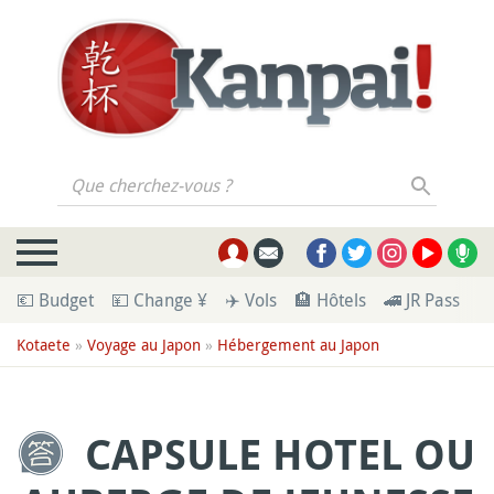
Que cherchez-vous ?
💶 Budget
💴 Change ¥
✈️ Vols
🏨 Hôtels
🚄 JR Pass
🪪
Kotaete
»
Voyage au Japon
»
Hébergement au Japon
CAPSULE HOTEL OU