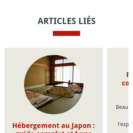
ARTICLES LIÉS
R
con
Beauco
c
l'expé
Hébergement au Japon :