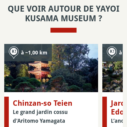
QUE VOIR AUTOUR DE YAYOI
KUSAMA MUSEUM ?
à ~1,00 km
à 
Chinzan-so Teien
Jard
Edo
Le grand jardin cossu
d'Aritomo Yamagata
L’anci