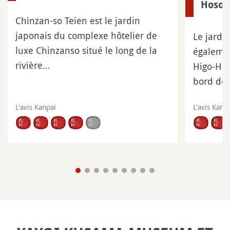
Hoso
Chinzan-so Teien est le jardin
japonais du complexe hôtelier de
Le jardi
luxe Chinzanso situé le long de la
égalemen
rivière…
Higo-Hos
bord de 
L'avis Kanpai
L'avis Kanp