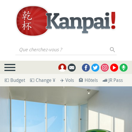
Que cherchez-vous ?
💶 Budget
💴 Change ¥
✈️ Vols
🏨 Hôtels
🚄 JR Pass
🪪