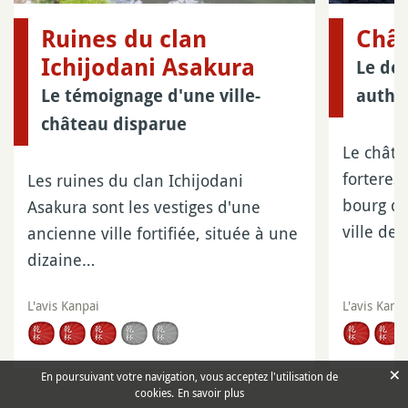
Ruines du clan
Châ
Ichijodani Asakura
Le de
Le témoignage d'une ville-
authe
château disparue
Le chât
forteres
Les ruines du clan Ichijodani
bourg d
Asakura sont les vestiges d'une
ville de
ancienne ville fortifiée, située à une
dizaine…
L'avis Kanpai
L'avis Kanp
×
En poursuivant votre navigation, vous acceptez l'utilisation de
cookies.
En savoir plus