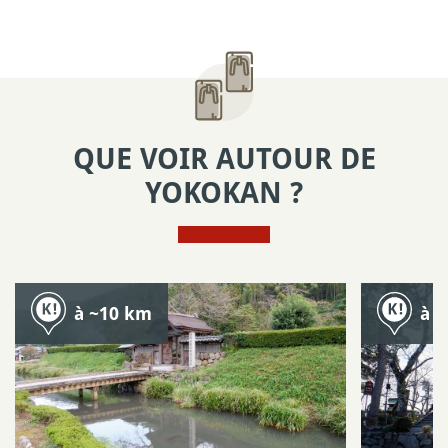
QUE VOIR AUTOUR DE
YOKOKAN ?
à ~10 km
à 