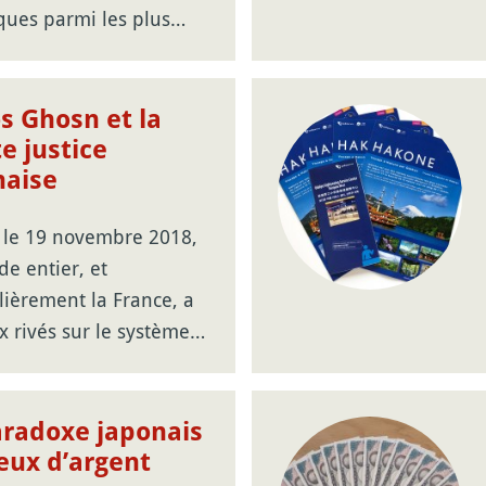
iques parmi les plus…
s Ghosn et la
te justice
naise
 le 19 novembre 2018,
e entier, et
lièrement la France, a
x rivés sur le système…
aradoxe japonais
eux d’argent