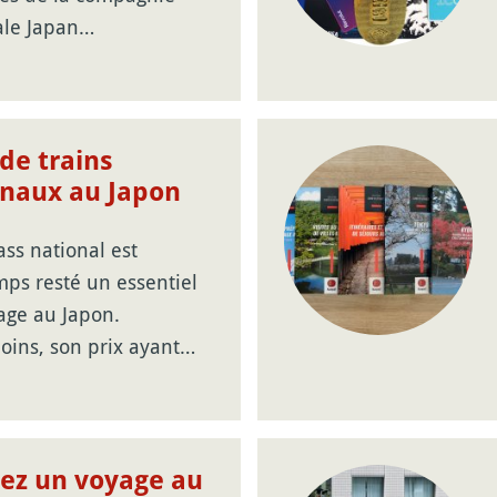
ale Japan…
de trains
onaux au Japon
ass national est
mps resté un essentiel
age au Japon.
ins, son prix ayant…
ez un voyage au