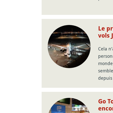
Le pr
vols
Cela n
personn
monde
semble 
depuis
Go To
enco