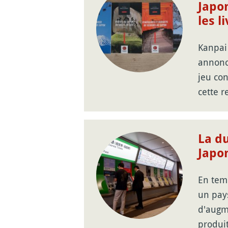
Japo
les l
Kanpai 
annonc
jeu co
cette r
La du
Japo
En tem
un pays
d'augme
produi