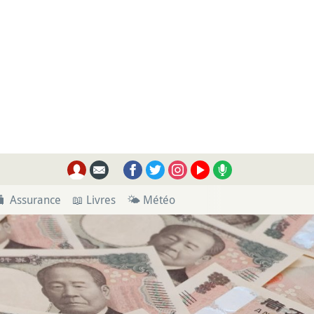
🧳 Assurance
📖 Livres
🌤 Météo