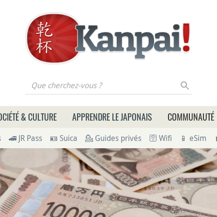
 cherchez-vous ?
OCIÉTÉ & CULTURE
APPRENDRE LE JAPONAIS
COMMUNAUTÉ
s
🚄 JR Pass
🪪 Suica
💁 Guides privés
🛜 Wifi
📱 eSim