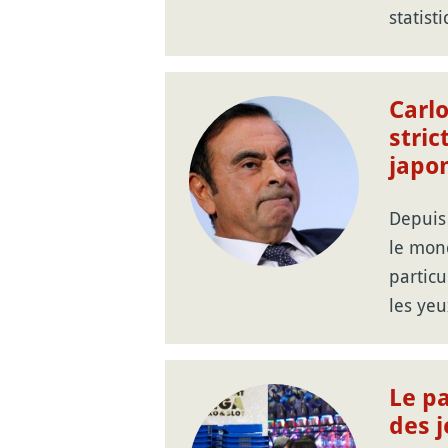
statist
Carlo
stric
japo
Depuis
le mond
particu
les yeu
Le p
des j