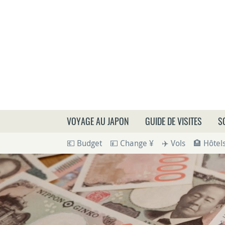
Que
VOYAGE AU JAPON
GUIDE DE VISITES
S
💶 Budget
💴 Change ¥
✈️ Vols
🏨 Hôtel