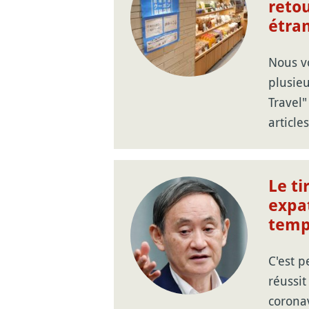
retou
étra
Nous v
plusieu
Travel"
article
Le ti
expa
temp
C'est p
réussit
corona