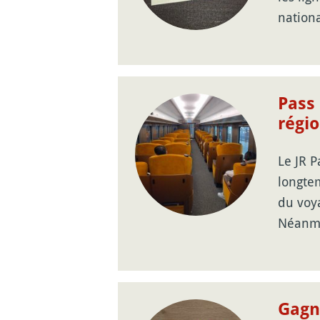
nation
Pass 
régi
Le JR P
longte
du voy
Néanmo
Gagn