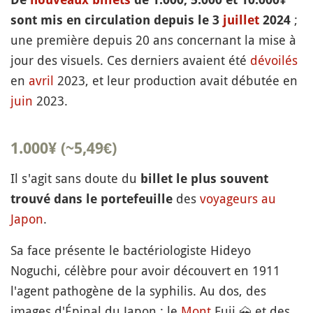
;
sont mis en circulation depuis le 3
juillet
2024
une première depuis 20 ans concernant la mise à
jour des visuels. Ces derniers avaient été
dévoilés
en
avril
2023, et leur production avait débutée en
juin
2023.
1.000¥ (~5,49€)
Il s'agit sans doute du
billet le plus souvent
des
voyageurs au
trouvé dans le portefeuille
Japon
.
Sa face présente le bactériologiste Hideyo
Noguchi, célèbre pour avoir découvert en 1911
l'agent pathogène de la syphilis. Au dos, des
images d'Épinal du Japon : le
Mont
Fuji
🗻
et des