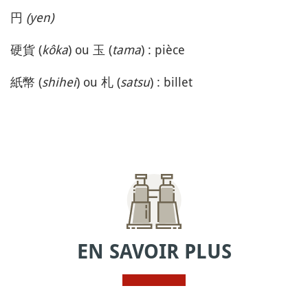
円
(yen)
硬貨 (
kôka
) ou 玉 (
tama
) : pièce
紙幣 (
shihei
) ou 札 (
satsu
) : billet
EN SAVOIR PLUS