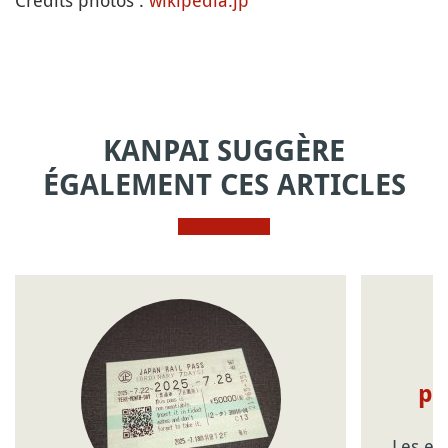
Crédits photos :
wikipedia.jp
KANPAI SUGGÈRE
ÉGALEMENT CES ARTICLES
pa
Les es