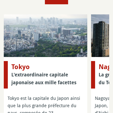
Tokyo
Nag
L'extraordinaire capitale
La gra
japonaise aux mille facettes
du To
Tokyo est la capitale du Japon ainsi
Nagoya e
que la plus grande préfecture du
Japon, c
pays, composée de 23
d’Aichi 