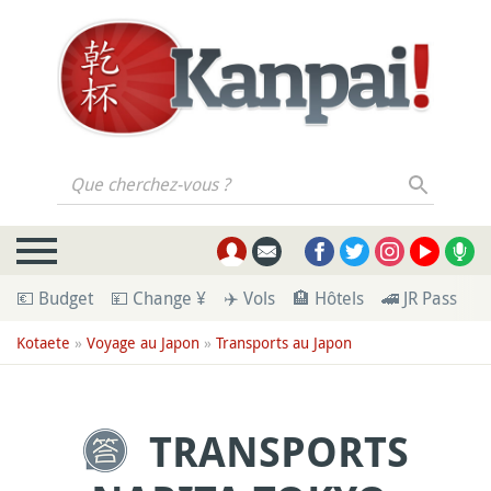
Que cherchez-vous ?
💶 Budget
💴 Change ¥
✈️ Vols
🏨 Hôtels
🚄 JR Pass
🪪
Kotaete
»
Voyage au Japon
»
Transports au Japon
TRANSPORTS