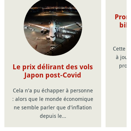
Prom
bil
Cette p
à jour
prom
Le prix délirant des vols
Japon post-Covid
Cela n'a pu échapper à personne
: alors que le monde économique
ne semble parler que d'inflation
depuis le…