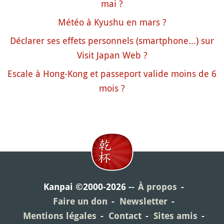
mai ?
Météo à Kyushu en mars ?
Déclarer ses effets personnels (smartphone...) sur
Visit Japan Web ?
Escale à Hong-Kong et passeport valide moins de 6
mois ?
Kanpai ©2000-2026
À propos
Faire un don
Newsletter
Mentions légales
Contact
Sites amis