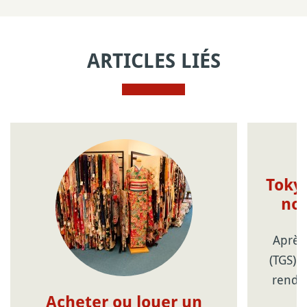
ARTICLES LIÉS
Toky
no
Après
(TGS) 
rende
Acheter ou louer un