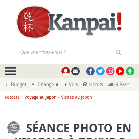
Que cherchez-vous ?
💶 Budget
💴 Change ¥
✈️ Vols
🏨 Hôtels
🚄 JR Pass
🪪
Kotaete
»
Voyage au Japon
»
Visites au Japon
SÉANCE PHOTO EN