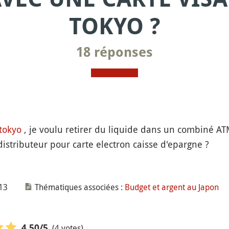
TOKYO ?
18 réponses
tokyo
, je voulu retirer du liquide dans un combiné AT
 distributeur pour carte electron caisse d'epargne ?
013
Thématiques associées :
Budget et argent au Japon
(4 votes)
4,50
/5