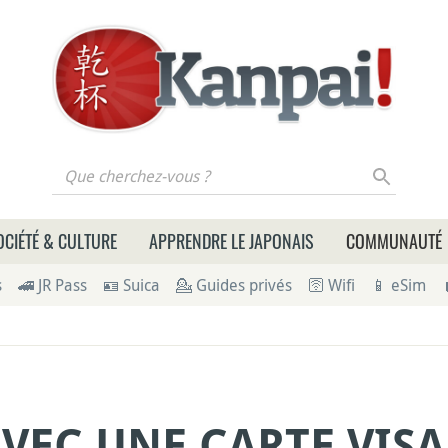
 cherchez-vous ?
OCIÉTÉ & CULTURE
APPRENDRE LE JAPONAIS
COMMUNAUTÉ
s
🚄 JR Pass
🪪 Suica
💁 Guides privés
🛜 Wifi
📱 eSim
AVEC UNE CARTE VIS