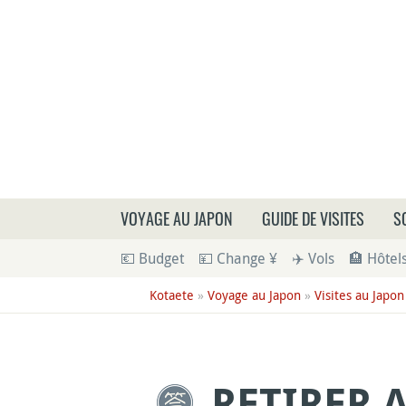
Que
VOYAGE AU JAPON
GUIDE DE VISITES
S
💶 Budget
💴 Change ¥
✈️ Vols
🏨 Hôtel
Kotaete
»
Voyage au Japon
»
Visites au Japon
RETIRER 