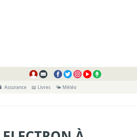
🧳 Assurance
📖 Livres
🌤 Météo
A ELECTRON À