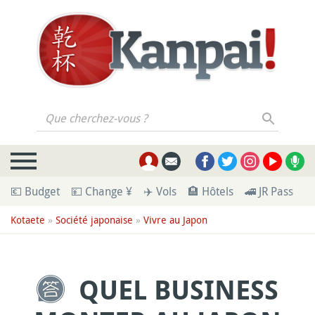
Que cherchez-vous ?
💶 Budget
💴 Change ¥
✈️ Vols
🏨 Hôtels
🚄 JR Pass
🪪
Kotaete
»
Société japonaise
»
Vivre au Japon
QUEL BUSINESS