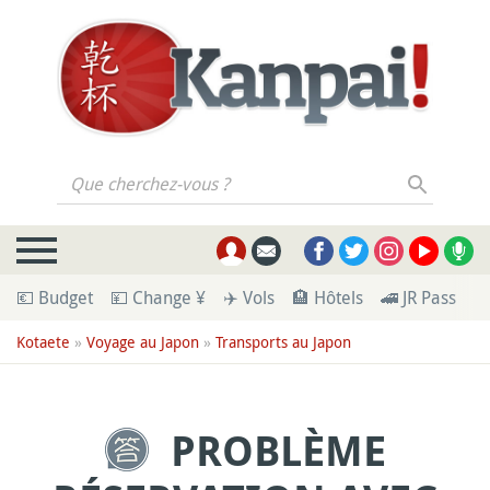
Que cherchez-vous ?
💶 Budget
💴 Change ¥
✈️ Vols
🏨 Hôtels
🚄 JR Pass
🪪
Kotaete
»
Voyage au Japon
»
Transports au Japon
PROBLÈME