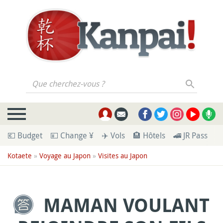
Que cherchez-vous ?
💶 Budget
💴 Change ¥
✈️ Vols
🏨 Hôtels
🚄 JR Pass
🪪
Kotaete
»
Voyage au Japon
»
Visites au Japon
MAMAN VOULANT