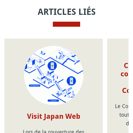
ARTICLES LIÉS
Co
com
Cor
Le Coro
tout 
Visit Japan Web
dé
Lors de la rouverture des
s