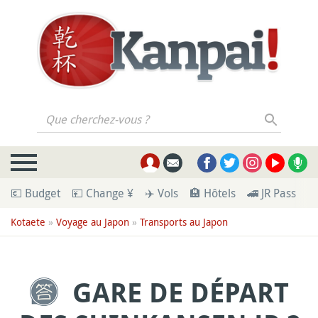
Que cherchez-vous ?
💶 Budget
💴 Change ¥
✈️ Vols
🏨 Hôtels
🚄 JR Pass
🪪
Kotaete
»
Voyage au Japon
»
Transports au Japon
GARE DE DÉPART