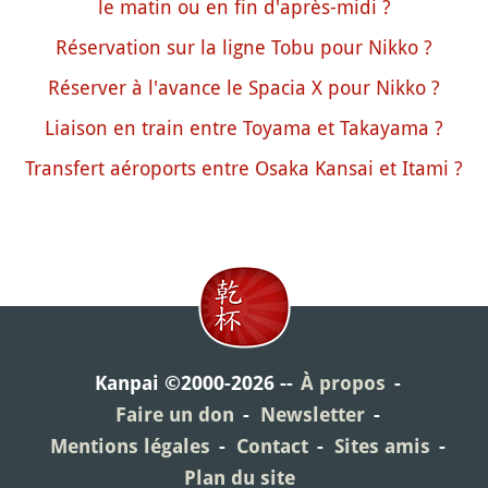
le matin ou en fin d'après-midi ?
Réservation sur la ligne Tobu pour Nikko ?
Réserver à l'avance le Spacia X pour Nikko ?
Liaison en train entre Toyama et Takayama ?
Transfert aéroports entre Osaka Kansai et Itami ?
Kanpai ©2000-2026
À propos
Faire un don
Newsletter
Mentions légales
Contact
Sites amis
Plan du site