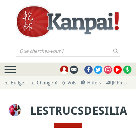
Que cherchez-vous ?
💶 Budget
💴 Change ¥
✈️ Vols
🏨 Hôtels
🚄 JR Pass
🪪
LESTRUCSDESILIA