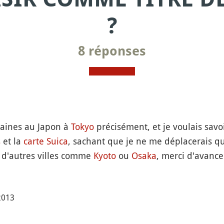
?
8 réponses
maines au Japon à
Tokyo
précisément, et je voulais savoi
s
et la
carte Suica
, sachant que je ne me déplacerais q
 d'autres villes comme
Kyoto
ou
Osaka
, merci d'avance
 2013