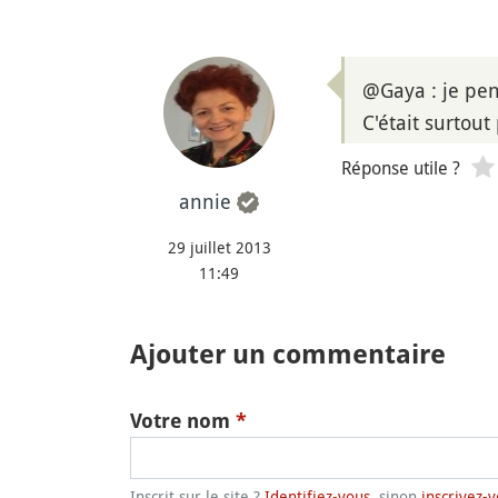
@Gaya : je pens
C'était surtou
Réponse utile ?
annie
29 juillet 2013
11:49
Ajouter un commentaire
Votre nom
*
Inscrit sur le site ?
Identifiez-vous
, sinon
inscrivez-v