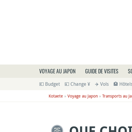
Que
VOYAGE AU JAPON
GUIDE DE VISITES
S
💶 Budget
💴 Change ¥
✈️ Vols
🏨 Hôtel
Kotaete
»
Voyage au Japon
»
Transports au J
QUE CHOI