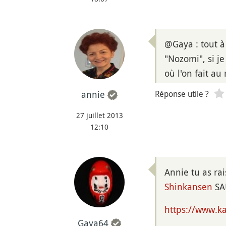
@Gaya : tout à
"Nozomi", si j
où l'on fait a
Réponse utile ?
annie
27 juillet 2013
12:10
Annie tu as rai
Shinkansen
SAU
https://www.ka
Gaya64