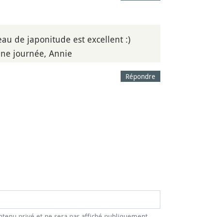
eau de japonitude est excellent :)
onne journée, Annie
Répondre
tenu privé et ne sera pas affiché publiquement.