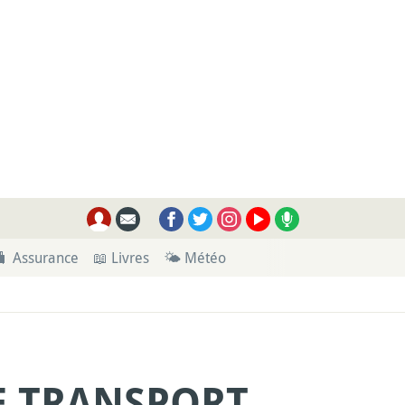
🧳 Assurance
📖 Livres
🌤 Météo
E TRANSPORT