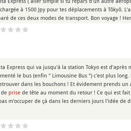
ta Express ( aller simple si tu repars d'un autre aéropo
échargée à 1500 Jpy pour tes déplacements à Tôkyô. L'
paré de ces deux modes de transport. Bon voyage ! He
ita Express qui va jusqu'à la station Tokyo est d'après m
imenté le bus (enfin " Limousine Bus ") c'est plus long.
retrouver dans les bouchons ! Et évidement prends un 
s de
prise
de tête au moment du retour ! Ce qui est fait n
pas m'occuper de çà dans les derniers jours l'idée de d