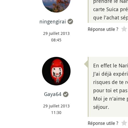
prendre le Nari
carte Suica pr
que l'achat sé
ningengirai
Réponse utile ?
29 juillet 2013
08:45
En effet le Nar
J'ai déjà expér
risques de te 
pour toi et pa
Gaya64
Moi je n'aime 
29 juillet 2013
séjour.
11:30
Réponse utile ?