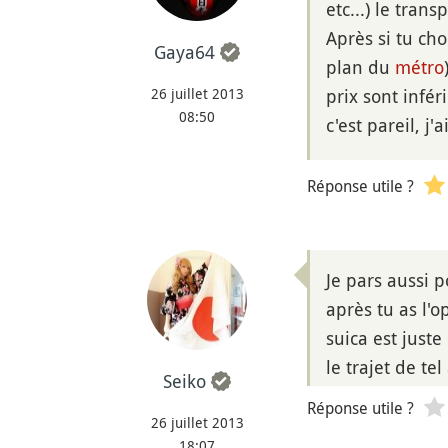
etc...) le tran
Après si tu cho
Gaya64
plan du
métro
26 juillet 2013
prix sont infér
08:50
c'est pareil, j
Réponse utile ?
Je pars aussi 
après tu as l'
suica est just
le trajet de tel
Seiko
Réponse utile ?
26 juillet 2013
18:07