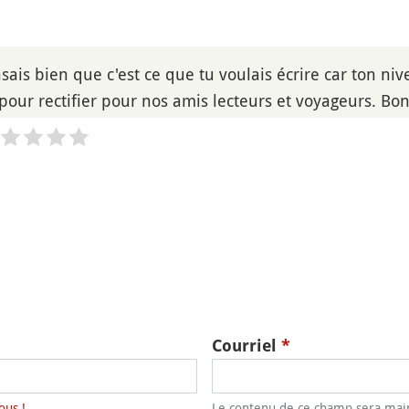
ais bien que c'est ce que tu voulais écrire car ton niv
t pour rectifier pour nos amis lecteurs et voyageurs. B
Courriel
*
ous !
Le contenu de ce champ sera main