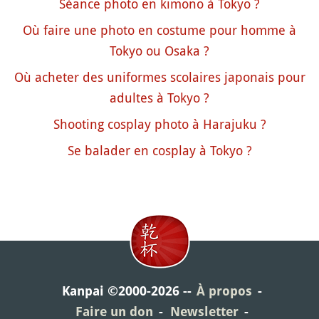
Séance photo en kimono à Tokyo ?
Où faire une photo en costume pour homme à
Tokyo ou Osaka ?
Où acheter des uniformes scolaires japonais pour
adultes à Tokyo ?
Shooting cosplay photo à Harajuku ?
Se balader en cosplay à Tokyo ?
Kanpai ©2000-2026
À propos
Faire un don
Newsletter