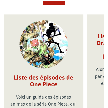
Lis
Drag
G
D
Alors
par Ak
Liste des épisodes de
est
One Piece
Voici un guide des épisodes
animés de la série One Piece, qui