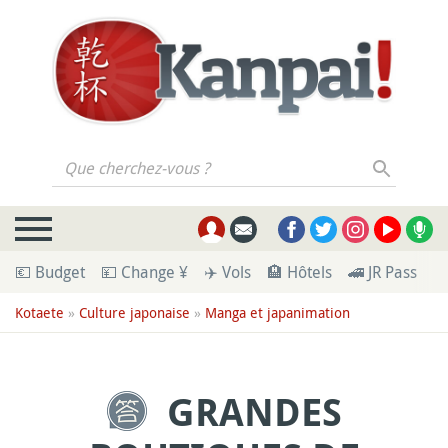
Que cherchez-vous ?
💶 Budget
💴 Change ¥
✈️ Vols
🏨 Hôtels
🚄 JR Pass
🪪
Kotaete
»
Culture japonaise
»
Manga et japanimation
GRANDES