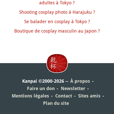
adultes à Tokyo ?
Shooting cosplay photo à Harajuku ?
Se balader en cosplay à Tokyo ?
Boutique de cosplay masculin au Japon ?
Kanpai ©2000-2026
À propos
Faire un don
Newsletter
Mentions légales
Contact
Sites amis
Plan du site