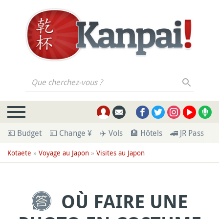
Que cherchez-vous ?
💶 Budget
💴 Change ¥
✈️ Vols
🏨 Hôtels
🚄 JR Pass
🪪
Kotaete
»
Voyage au Japon
»
Visites au Japon
OÙ FAIRE UNE