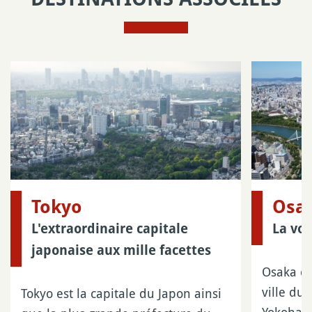
Tokyo
Osa
L'extraordinaire capitale
La voi
japonaise aux mille facettes
Osaka es
ville du
Tokyo est la capitale du Japon ainsi
Yokohama