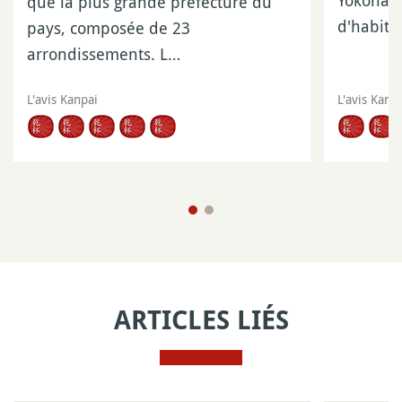
que la plus grande préfecture du
d'habita
pays, composée de 23
arrondissements. L…
L'avis Kanpai
L'avis Kanp
ARTICLES LIÉS