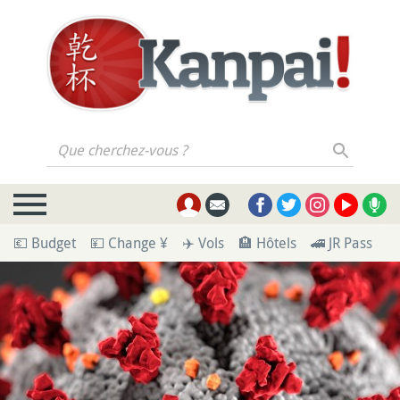
Que cherchez-vous ?
💶 Budget
💴 Change ¥
✈️ Vols
🏨 Hôtels
🚄 JR Pass
🪪