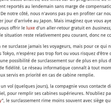
aient reportés au lendemain sans marge de compensation
De notre côté, nous n'avons pas pu en profiter car n
er jour d'arrivée au Japon. Mais imaginez que vous aye
vous offrir le
luxe
d'un aller-retour gratuit en
business
e situation reste relativement peu courant, donc ne c
on ne surclasse jamais les voyageurs, mais pour ce qui 
 Tokyo, n'espérez pas trop fort ou vous risquez d'être dé
'une possibilité de surclassement sur de plus en plus
 de fidélité. Le réseau informatique connaît à tout m
eux servis en priorité en cas de cabine remplie.
 un vol (quelques jours), la compagnie vous contacte 
iel, pour remplir ses cabines supérieures. N'oubliez p
y
", le surclassement rime moins souvent avec siège qui