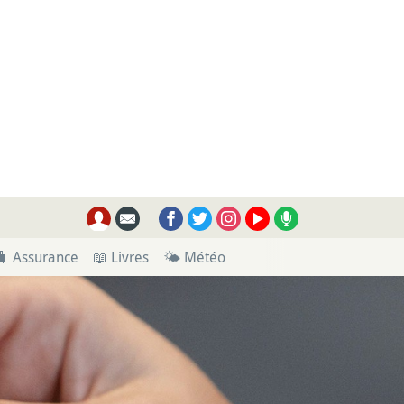
🧳 Assurance
📖 Livres
🌤 Météo