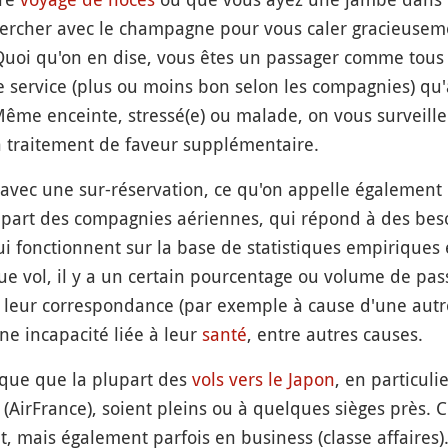
hercher avec le champagne pour vous caler gracieusem
. Quoi qu'on en dise, vous êtes un passager comme tou
 service (plus ou moins bon selon les compagnies) qu'a
me enceinte, stressé(e) ou malade, on vous surveille
n traitement de faveur supplémentaire.
 avec une sur-réservation, ce qu'on appelle également
 plupart des compagnies aériennes, qui répond à des be
ui fonctionnent sur la base de statistiques empiriques e
e vol, il y a un certain pourcentage ou volume de pas
é leur correspondance (par exemple à cause d'une aut
une incapacité liée à leur
santé
, entre autres causes.
lique que la plupart des
vols vers le Japon
, en particuli
 (AirFrance), soient pleins ou à quelques sièges près. C
 mais également parfois en business (classe affaires)