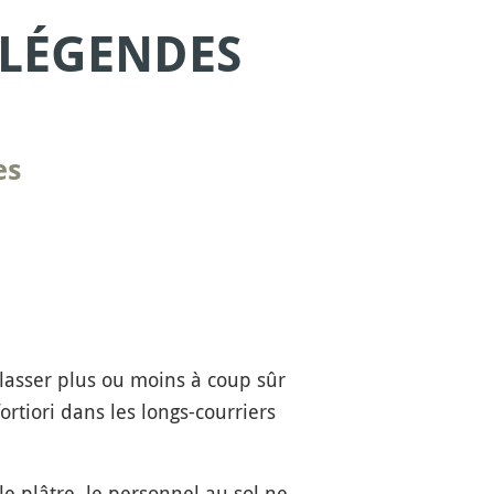
 LÉGENDES
es
lasser plus ou moins à coup sûr
fortiori dans les longs-courriers
 plâtre, le personnel au sol ne