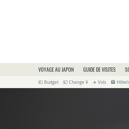
Que
VOYAGE AU JAPON
GUIDE DE VISITES
S
💶 Budget
💴 Change ¥
✈️ Vols
🏨 Hôtel