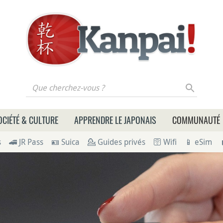
 cherchez-vous ?
OCIÉTÉ & CULTURE
APPRENDRE LE JAPONAIS
COMMUNAUTÉ
s
🚄 JR Pass
🪪 Suica
💁 Guides privés
🛜 Wifi
📱 eSim