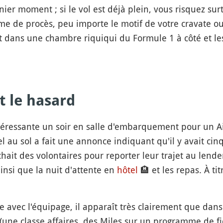
ier moment ; si le vol est déjà plein, vous risquez sur
e de procès, peu importe le motif de votre cravate ou v
t dans une chambre riquiqui du Formule 1 à côté et le
t le hasard
ntéressante un soir en salle d'embarquement pour un Ai
l au sol a fait une annonce indiquant qu'il y avait cin
chait des volontaires pour reporter leur trajet au len
insi que la nuit d'attente en
hôtel
🏨
et les repas. À tit
avec l'équipage, il apparaît très clairement que dans c
(une classe affaires, des Miles sur un programme de fidé