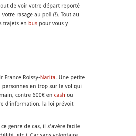
tout de voir votre départ reporté
otre rasage au poil (!). Tout au
s trajets en
bus
pour vous y
r France Roissy-
Narita
. Une petite
q personnes en trop sur le vol qui
demain, contre 600€ en
cash
ou
re d'information, la loi prévoit
e genre de cas, il s'avère facile
lité, etc.). Car sans volontaire,