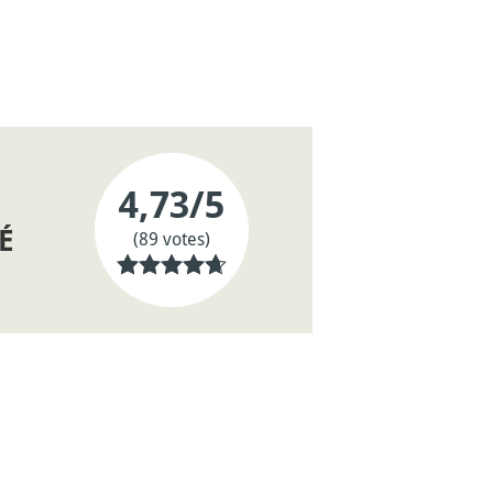
4,73
/5
É
(89 votes)