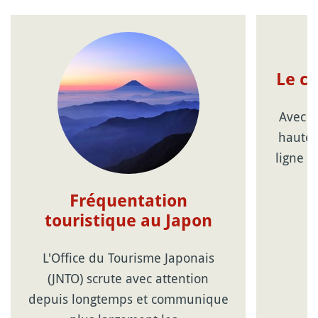
Le c
Avec l
haute 
ligne d
Fréquentation
touristique au Japon
L'Office du Tourisme Japonais
(JNTO) scrute avec attention
depuis longtemps et communique