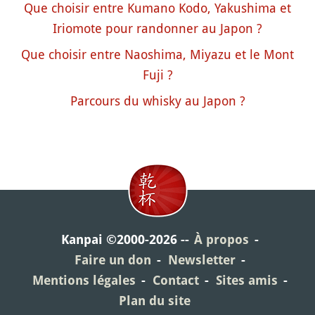
Que choisir entre Kumano Kodo, Yakushima et
Iriomote pour randonner au Japon ?
Que choisir entre Naoshima, Miyazu et le Mont
Fuji ?
Parcours du whisky au Japon ?
Kanpai ©2000-2026
À propos
Faire un don
Newsletter
Mentions légales
Contact
Sites amis
Plan du site