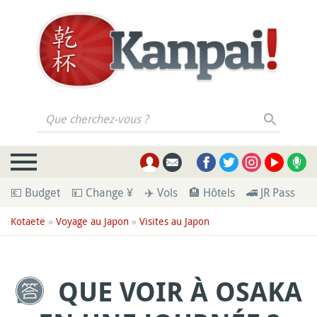
Que cherchez-vous ?
💶 Budget
💴 Change ¥
✈️ Vols
🏨 Hôtels
🚄 JR Pass
🪪
Kotaete
»
Voyage au Japon
»
Visites au Japon
QUE VOIR À OSAKA