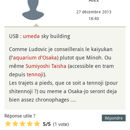
27 décembre 2013
18:40
USB :
umeda
sky building
Comme Ludovic je conseillerais le kaiyukan
(l'
aquarium d'Osaka
) plutot que Minoh. Ou
même
Sumiyoshi Taisha
(accessible en tram
depuis
tennoji
).
Les trajets a pieds, que ce soit a tennoji (pour
shitennoji ?) ou meme a Osaka-Jo seront deja
bien assez chronophages ....
Réponse utile ?
Répondre
(1 vote)
5
/5