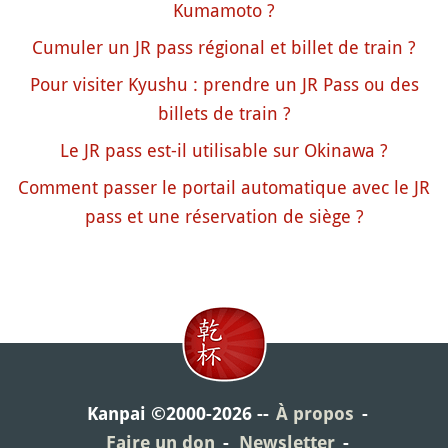
Kumamoto ?
Cumuler un JR pass régional et billet de train ?
Pour visiter Kyushu : prendre un JR Pass ou des
billets de train ?
Le JR pass est-il utilisable sur Okinawa ?
Comment passer le portail automatique avec le JR
pass et une réservation de siège ?
Kanpai ©2000-2026
À propos
Faire un don
Newsletter