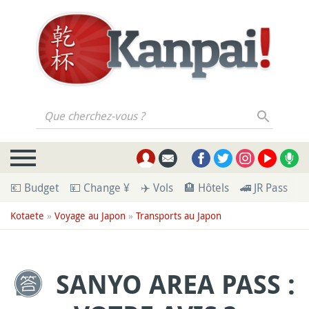
Que cherchez-vous ?
💶 Budget
💴 Change ¥
✈️ Vols
🏨 Hôtels
🚄 JR Pass
🪪
Kotaete
»
Voyage au Japon
»
Transports au Japon
SANYO AREA PASS :