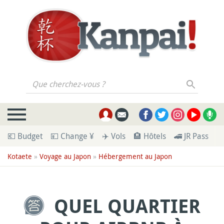
Que cherchez-vous ?
💶 Budget
💴 Change ¥
✈️ Vols
🏨 Hôtels
🚄 JR Pass
🪪
Kotaete
»
Voyage au Japon
»
Hébergement au Japon
QUEL QUARTIER