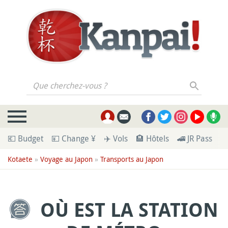
Que cherchez-vous ?
💶 Budget
💴 Change ¥
✈️ Vols
🏨 Hôtels
🚄 JR Pass
🪪
Kotaete
»
Voyage au Japon
»
Transports au Japon
OÙ EST LA STATION