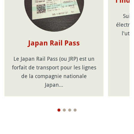
l'ind
Suic
électro
l'uti
Japan Rail Pass
Le Japan Rail Pass (ou JRP) est un
forfait de transport pour les lignes
de la compagnie nationale
Japan…