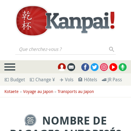
Que cherchez-vous ?
💶 Budget
💴 Change ¥
✈️ Vols
🏨 Hôtels
🚄 JR Pass
🪪
Kotaete
»
Voyage au Japon
»
Transports au Japon
NOMBRE DE