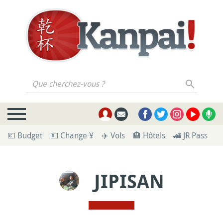
Que cherchez-vous ?
💶 Budget
💴 Change ¥
✈️ Vols
🏨 Hôtels
🚄 JR Pass
🪪
JIPISAN