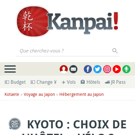
Que cherchez-vous ?
💶 Budget
💴 Change ¥
✈️ Vols
🏨 Hôtels
🚄 JR Pass
🪪
Kotaete
»
Voyage au Japon
»
Hébergement au Japon
KYOTO : CHOIX DE