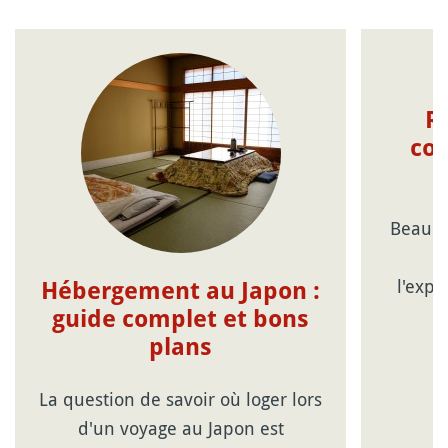
R
con
Beauco
c
l'expé
Hébergement au Japon :
guide complet et bons
plans
La question de savoir où loger lors
d'un voyage au Japon est