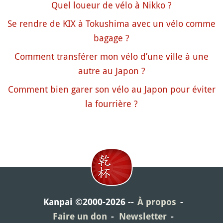
Quel loueur de vélo à Nikko ?
Se rendre de KIX à Tokushima avec un vélo comme
bagage ?
Comment transférer mon vélo d’une ville à une
autre au Japon ?
Comment bien garer son vélo au Japon pour éviter
la fourrière ?
Kanpai ©2000-2026
À propos
Faire un don
Newsletter