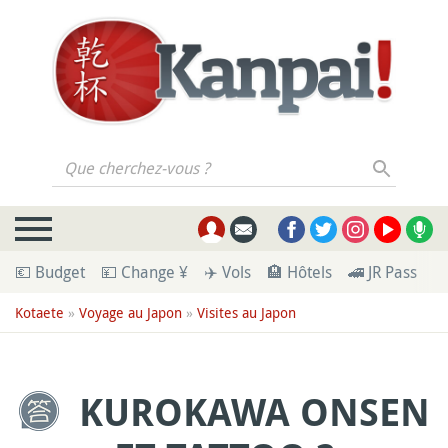
Que cherchez-vous ?
💶 Budget
💴 Change ¥
✈️ Vols
🏨 Hôtels
🚄 JR Pass
🪪
Kotaete
»
Voyage au Japon
»
Visites au Japon
KUROKAWA ONSEN