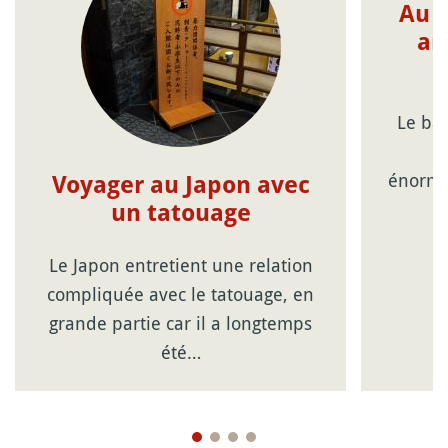
Au s
an
Le bai
t
énormé
Voyager au Japon avec
q
un tatouage
Le Japon entretient une relation
compliquée avec le tatouage, en
grande partie car il a longtemps
été…