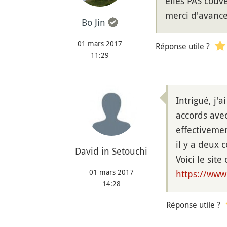
elles PAS couve
merci d'avanc
Bo Jin
01 mars 2017
Réponse utile ?
11:29
Intrigué, j'
accords avec
effectivemen
il y a deux 
David in Setouchi
Voici le site
01 mars 2017
https://www.
14:28
Réponse utile ?