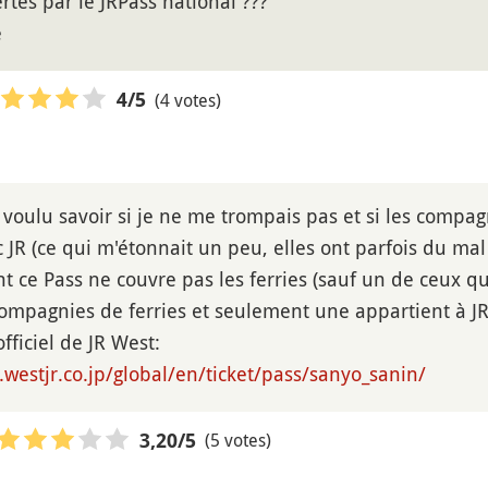
rtes par le JRPass national ???
e
(4 votes)
4
/5
ai voulu savoir si je ne me trompais pas et si les compa
 JR (ce qui m'étonnait un peu, elles ont parfois du mal 
t ce Pass ne couvre pas les ferries (sauf un de ceux 
compagnies de ferries et seulement une appartient à JR
 officiel de JR West:
westjr.co.jp/global/en/ticket/pass/sanyo_sanin/
(5 votes)
3,20
/5