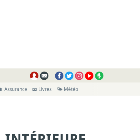
🧳 Assurance
📖 Livres
🌤 Météo
R INTÉRIEURE