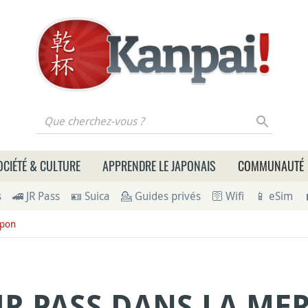
 cherchez-vous ?
OCIÉTÉ & CULTURE
APPRENDRE LE JAPONAIS
COMMUNAUTÉ
s
🚄 JR Pass
🪪 Suica
💁 Guides privés
🛜 Wifi
📱 eSim
apon
 JR PASS DANS LA ME