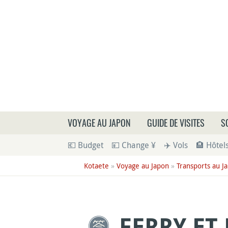
Que
VOYAGE AU JAPON
GUIDE DE VISITES
S
💶 Budget
💴 Change ¥
✈️ Vols
🏨 Hôtel
Kotaete
»
Voyage au Japon
»
Transports au J
FERRY ET