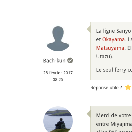
La ligne Sanyo
et
Okayama
. 
Matsuyama
. E
Utazu).
Bach-kun
Le seul ferry c
28 février 2017
08:25
Réponse utile ?
Merci de votre 
entre Miyajima