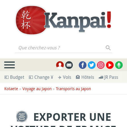
Que cherchez-vous ?
💶 Budget
💴 Change ¥
✈️ Vols
🏨 Hôtels
🚄 JR Pass
🪪
Kotaete
»
Voyage au Japon
»
Transports au Japon
EXPORTER UNE