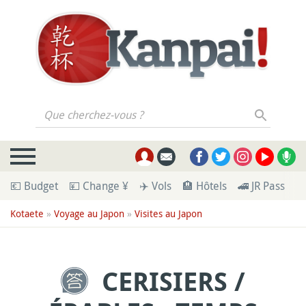
Que cherchez-vous ?
💶 Budget
💴 Change ¥
✈️ Vols
🏨 Hôtels
🚄 JR Pass
🪪
Kotaete
»
Voyage au Japon
»
Visites au Japon
CERISIERS /