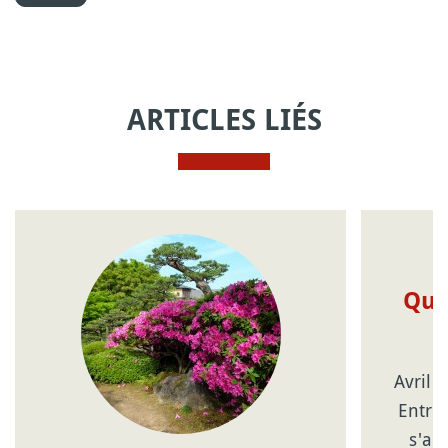
ARTICLES LIÉS
Que
Avril 
Entre 
s'an