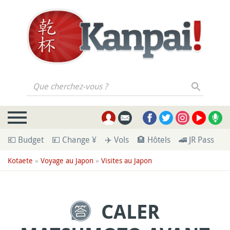
Que cherchez-vous ?
💶 Budget
💴 Change ¥
✈️ Vols
🏨 Hôtels
🚄 JR Pass
🪪
Kotaete
»
Voyage au Japon
»
Visites au Japon
CALER