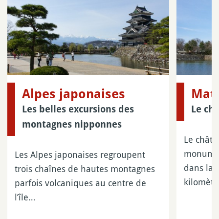
Alpes japonaises
Mat
Les belles excursions des
Le ch
montagnes nipponnes
Le chât
monument
Les Alpes japonaises regroupent
dans la 
trois chaînes de hautes montagnes
kilomèt
parfois volcaniques au centre de
l’île…