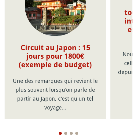
tou
int
en
Circuit au Japon : 15
Nouve
jours pour 1800€
celle
(exemple de budget)
depuis 
Une des remarques qui revient le
plus souvent lorsqu'on parle de
partir au Japon, c'est qu'un tel
voyage…