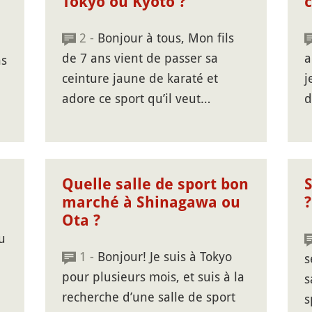
Tokyo ou Kyoto ?
c
2 -
Bonjour à tous, Mon fils
de 7 ans vient de passer sa
a
ns
ceinture jaune de karaté et
j
adore ce sport qu’il veut…
d
Quelle salle de sport bon
marché à Shinagawa ou
?
Ota ?
u
1 -
Bonjour! Je suis à Tokyo
s
pour plusieurs mois, et suis à la
s
recherche d’une salle de sport
s