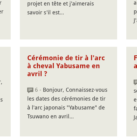
r
a
projet en tête et j'aimerais
er
p
savoir s'il est…
J
Cérémonie de tir à l'arc
F
à cheval Yabusame en
avril ?
,
6 -
Bonjour, Connaissez-vous
s
les dates des cérémonies de tir
es
e
à l'arc japonais "Yabusame" de
f
Tsuwano en avril…
J