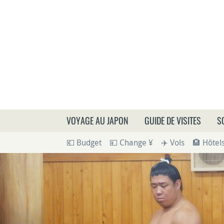
Que
VOYAGE AU JAPON
GUIDE DE VISITES
S
💶 Budget
💴 Change ¥
✈️ Vols
🏨 Hôtel