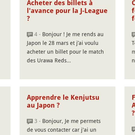
Acheter des billets à
l'avance pour la J-League
f
?
f
4 -
Bonjour ! Je me rends au
Japon le 28 mars et j’ai voulu
T
acheter un billet pour le match
m
des Urawa Reds…
n
Apprendre le Kenjutsu
F
au Japon ?
A
?
3 -
Bonjour, Je me permets
de vous contacter car j'ai un