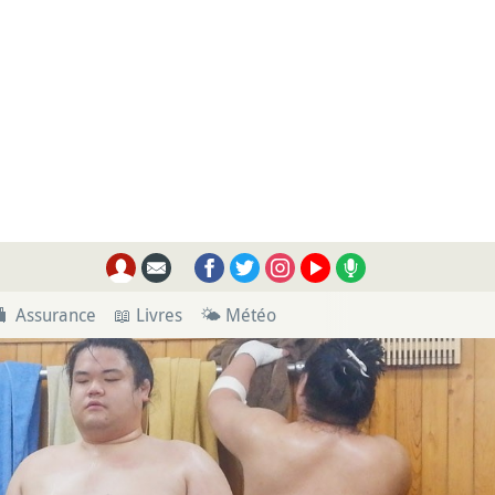
🧳 Assurance
📖 Livres
🌤 Météo