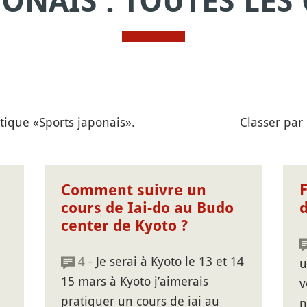
PONAIS : TOUTES LES
tique «Sports japonais».
Classer par
Comment suivre un
cours de Iai-do au Budo
center de Kyoto ?
4 -
Je serai à Kyoto le 13 et 14
u
15 mars à Kyoto j’aimerais
v
pratiquer un cours de iai au
n