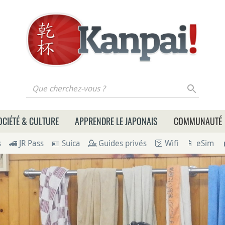
 cherchez-vous ?
OCIÉTÉ & CULTURE
APPRENDRE LE JAPONAIS
COMMUNAUTÉ
s
🚄 JR Pass
🪪 Suica
💁 Guides privés
🛜 Wifi
📱 eSim