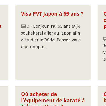
Visa PVT Japon à 65 ans ?
s
3 -
Bonjour, J'ai 65 ans et je
p
souhaiterai aller au Japon afin
d'étudier le Iaïdo. Pensez-vous
e
que compte…
v
e
Où acheter de
l’équipement de karaté à
b