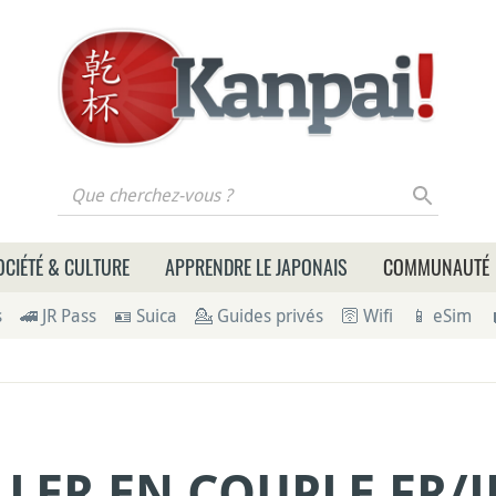
 cherchez-vous ?
OCIÉTÉ & CULTURE
APPRENDRE LE JAPONAIS
COMMUNAUTÉ
s
🚄 JR Pass
🪪 Suica
💁 Guides privés
🛜 Wifi
📱 eSim
LLER EN COUPLE FR/J