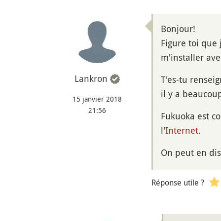
Bonjour!
Figure toi que
m'installer ave
Lankron
T'es-tu rensei
il y a beaucoup
15 janvier 2018
21:56
Fukuoka est co
l'
Internet
.
On peut en dis
Réponse utile ?