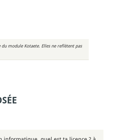
du module Kotaete. Elles ne reflètent pas
OSÉE
n informatique, quel est ta licence ? à