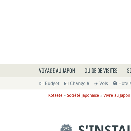
Que
VOYAGE AU JAPON
GUIDE DE VISITES
S
💶 Budget
💴 Change ¥
✈️ Vols
🏨 Hôtel
Kotaete
»
Société japonaise
»
Vivre au Japon
S'INSTA