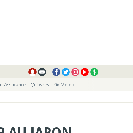
🧳 Assurance
📖 Livres
🌤 Météo
P AU JAPON