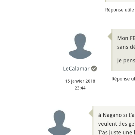
Réponse utile
Mon FB
sans dé
Je pens
LeCalamar
Réponse uti
15 janvier 2018
23:44
à Nagano si t’a
veulent des gen
T’as juste une 