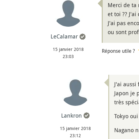
Merci de ta 
et toi ?? J'
J'ai pas enc
ou sont prof
LeCalamar
15 janvier 2018
Réponse utile ?
23:03
J'ai auss
Japon je 
très spéc
Lankron
Tokyo oui 
15 janvier 2018
Nagano n'
23:12