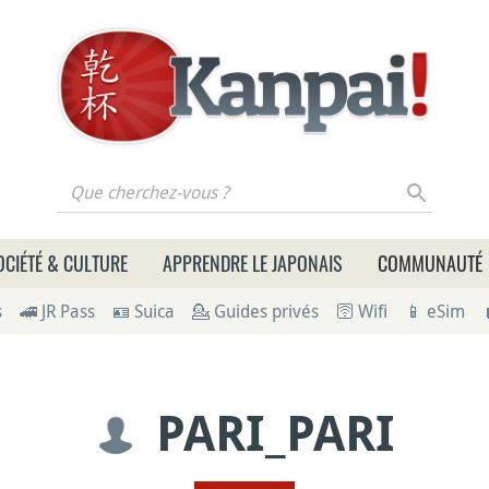
 cherchez-vous ?
OCIÉTÉ & CULTURE
APPRENDRE LE JAPONAIS
COMMUNAUTÉ
s
🚄 JR Pass
🪪 Suica
💁 Guides privés
🛜 Wifi
📱 eSim
PARI_PARI