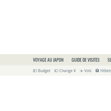
Que
VOYAGE AU JAPON
GUIDE DE VISITES
S
💶 Budget
💴 Change ¥
✈️ Vols
🏨 Hôtel