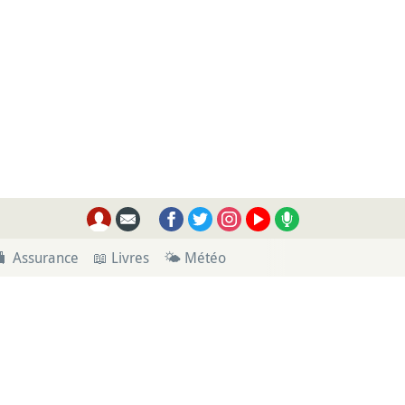
🧳 Assurance
📖 Livres
🌤 Météo