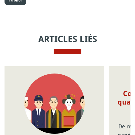
ARTICLES LIÉS
Com
quat
De ret