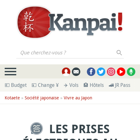
Que cherchez-vous ?
💶 Budget
💴 Change ¥
✈️ Vols
🏨 Hôtels
🚄 JR Pass
🪪
Kotaete
»
Société japonaise
»
Vivre au Japon
LES PRISES