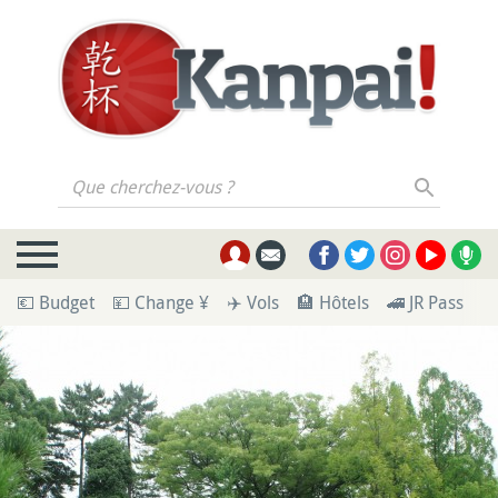
Que cherchez-vous ?
💶 Budget
💴 Change ¥
✈️ Vols
🏨 Hôtels
🚄 JR Pass
🪪