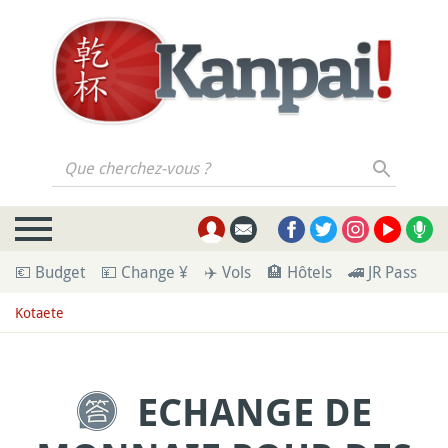
Que cherchez-vous ?
💶 Budget
💴 Change ¥
✈️ Vols
🏨 Hôtels
🚄 JR Pass
🪪
Kotaete
ECHANGE DE