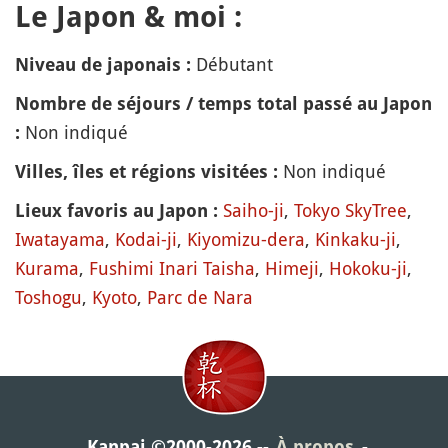
Le Japon & moi :
Débutant
Niveau de japonais :
Nombre de séjours / temps total passé au Japon
Non indiqué
:
Non indiqué
Villes, îles et régions visitées :
Saiho-ji
,
Tokyo SkyTree
,
Lieux favoris au Japon :
Iwatayama
,
Kodai-ji
,
Kiyomizu-dera
,
Kinkaku-ji
,
Kurama
,
Fushimi Inari Taisha
,
Himeji
,
Hokoku-ji
,
Toshogu
,
Kyoto
,
Parc de Nara
Kanpai ©2000-2026
À propos