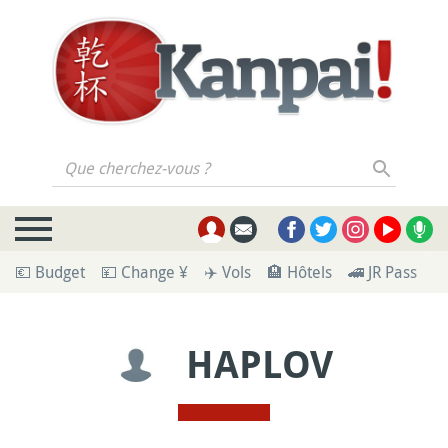
Que cherchez-vous ?
💶 Budget
💴 Change ¥
✈️ Vols
🏨 Hôtels
🚄 JR Pass
🪪
HAPLOV