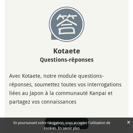
Kotaete
Questions-réponses
Avec Kotaete, notre module questions-
réponses, soumettez toutes vos interrogations
liées au Japon à la communauté Kanpai et
partagez vos connaissances
×
Poser une question
En poursuivant votre navigation, vous acceptez l'utilisation de
cookies.
En savoir plus