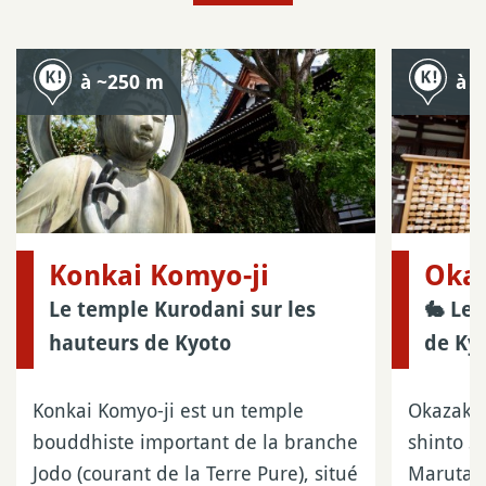
à ~250 m
à 
Konkai Komyo-ji
Okaz
Le temple Kurodani sur les
🐇 Le 
hauteurs de Kyoto
de Ky
Konkai Komyo-ji est un temple
Okazaki-
bouddhiste important de la branche
shinto s
Jodo (courant de la Terre Pure), situé
Marutama