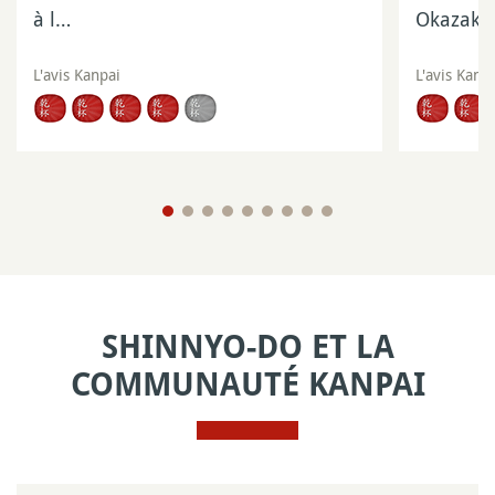
à l…
Okazaki 
L'avis Kanpai
L'avis Kanp
SHINNYO-DO ET LA
COMMUNAUTÉ KANPAI