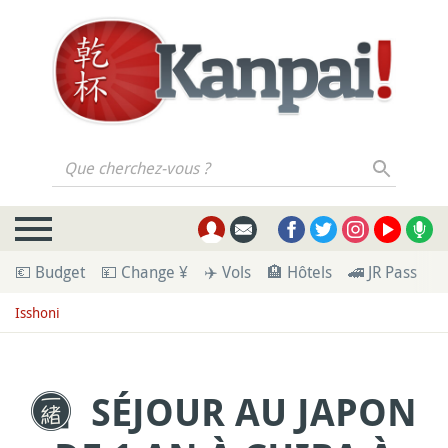
Que cherchez-vous ?
💶 Budget
💴 Change ¥
✈️ Vols
🏨 Hôtels
🚄 JR Pass
🪪
Isshoni
SÉJOUR AU JAPON