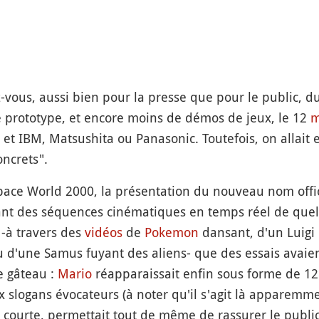
-vous, aussi bien pour la presse que pour le public, 
e prototype, et encore moins de démos de jeux, le 12
m
et IBM, Matsushita ou Panasonic. Toutefois, on allait 
ncrets".
pace World 2000, la présentation du nouveau nom offici
ant des séquences cinématiques en temps réel de quelq
 -à travers des
vidéos
de
Pokemon
dansant, d'un Luigi
 d'une Samus fuyant des aliens- que des essais avaient
e gâteau :
Mario
réapparaissait enfin sous forme de 12
 slogans évocateurs (à noter qu'il s'agit là apparem
e courte, permettait tout de même de rassurer le publi