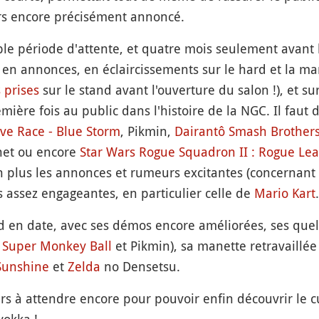
lors encore précisément annoncé.
le période d'attente, et quatre mois seulement avant l
 en annonces, en éclaircissements sur le hard et la ma
s
prises
sur le stand avant l'ouverture du salon !), et s
emière fois au public dans l'histoire de la NGC. Il faut 
ve Race - Blue Storm
, Pikmin,
Dairantô Smash Brother
net ou encore
Star Wars Rogue Squadron II : Rogue Le
non plus les annonces et rumeurs excitantes (concerna
assez engageantes, en particulier celle de
Mario Kart
.
d en date, avec ses démos encore améliorées, ses quelqu
,
Super Monkey Ball
et Pikmin), sa manette retravaillée 
Sunshine
et
Zelda
no Densetsu.
urs à attendre encore pour pouvoir enfin découvrir le c