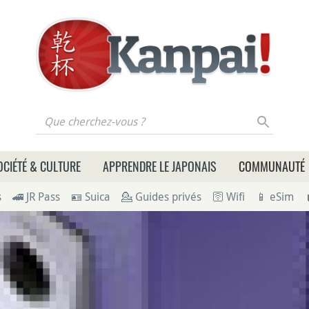
 cherchez-vous ?
OCIÉTÉ & CULTURE
APPRENDRE LE JAPONAIS
COMMUNAUTÉ
s
🚄 JR Pass
🪪 Suica
💁 Guides privés
🛜 Wifi
📱 eSim