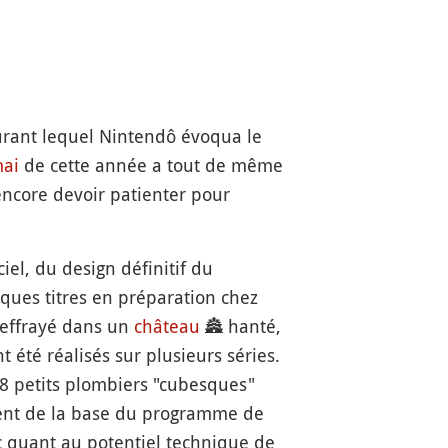
durant lequel Nintendô évoqua le
ai
de cette année a tout de même
encore devoir patienter pour
el, du design définitif du
ues titres en préparation chez
 effrayé dans un
château
🏯
hanté,
 été réalisés sur plusieurs séries.
8 petits plombiers "cubesques"
ment de la base du programme de
c quant au potentiel technique de