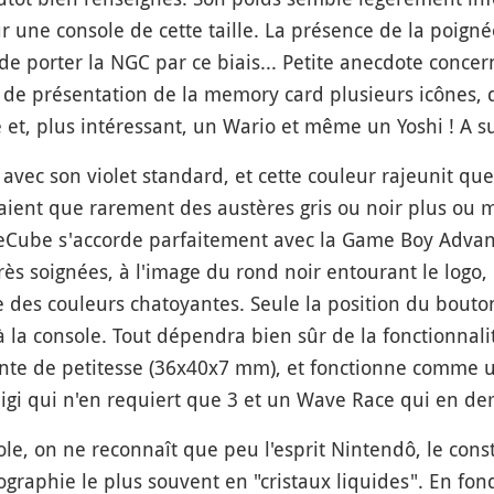
ne console de cette taille. La présence de la poignée,
e porter la NGC par ce biais... Petite anecdote conce
ran de présentation de la memory card plusieurs icônes, 
 et, plus intéressant, un Wario et même un Yoshi ! A su
 avec son violet standard, et cette couleur rajeunit 
ent que rarement des austères gris ou noir plus ou moi
ameCube s'accorde parfaitement avec la Game Boy Advanc
ès soignées, à l'image du rond noir entourant le logo,
e des couleurs chatoyantes. Seule la position du bouto
à la console. Tout dépendra bien sûr de la fonctionna
ante de petitesse (36x40x7 mm), et fonctionne comme 
uigi qui n'en requiert que 3 et un Wave Race qui en 
ole, on ne reconnaît que peu l'esprit Nintendô, le con
ographie le plus souvent en "cristaux liquides". En fo