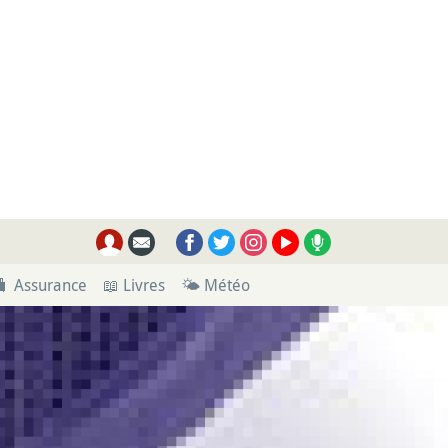
🧳 Assurance
📖 Livres
🌤 Météo