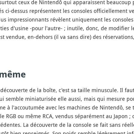
t surtout ceux de Nintendô qui apparaissent beaucoup p
és ci-dessus représentent les consoles officiellement ve
plus impressionnants révèlent uniquement les consoles
ties d'usine -pour l'autre- ; inutile, donc, de modifier 
t vendue, en-dehors (il va sans dire) des réservations
e-même
écouverte de la boîte, c'est sa taille minuscule. Il fau
qui semble miniaturisée elle aussi, mais qui mesure p
e à l'accoutumée avec les machines de Nintendô, se tr
le RGB ou même RCA, vendus séparément au Japon ; on 
dentes. La découverte de la console se fait sans réell
utôt bien renseignés. Son poids semble légèrement infé