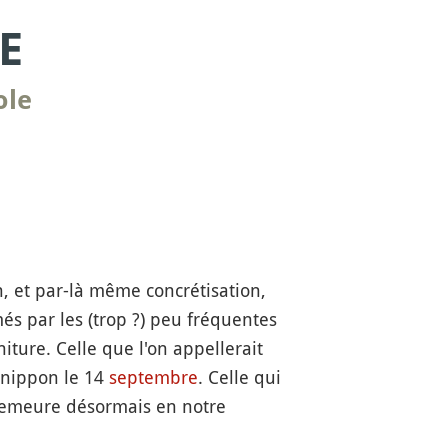
E
ole
on, et par-là même concrétisation,
és par les (trop ?) peu fréquentes
ture. Celle que l'on appellerait
 nippon le 14
septembre
. Celle qui
e demeure désormais en notre