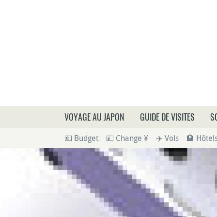
Que
VOYAGE AU JAPON
GUIDE DE VISITES
S
💶 Budget
💴 Change ¥
✈️ Vols
🏨 Hôtel