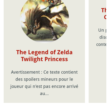
Th
Co
Un pe
disq
contena
The Legend of Zelda
Twilight Princess
Avertissement : Ce texte contient
des spoilers mineurs pour le
joueur qui n'est pas encore arrivé
au…