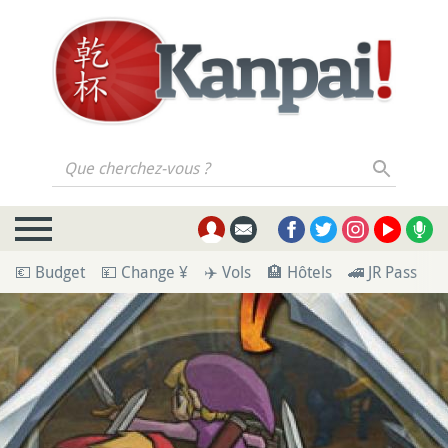
Que cherchez-vous ?
💶 Budget
💴 Change ¥
✈️ Vols
🏨 Hôtels
🚄 JR Pass
🪪