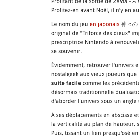
Profitant de la sortie de
Zelda - A
Profitez-en avant Noël, il n'y en a
Le nom du jeu
en japonais
神々のトライフ
original de "Triforce des dieux" i
prescriptrice Nintendo à renouvel
se souvenir.
Évidemment, retrouver l'univers 
nostalgeek aux vieux joueurs qu
comme les précédentes 
suite facile
désormais traditionnelle dualisat
d'aborder l'univers sous un angle t
À ses déplacements en abscisse e
la verticalité au plan de hauteur,
Puis, tissant un lien presqu'osé e