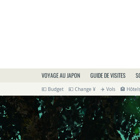
Que
VOYAGE AU JAPON
GUIDE DE VISITES
S
💶 Budget
💴 Change ¥
✈️ Vols
🏨 Hôtel