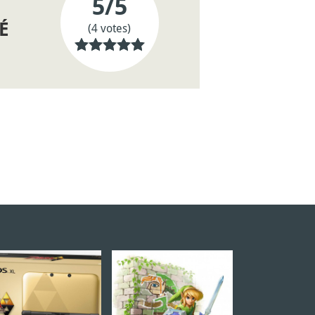
5
/5
É
(4 votes)