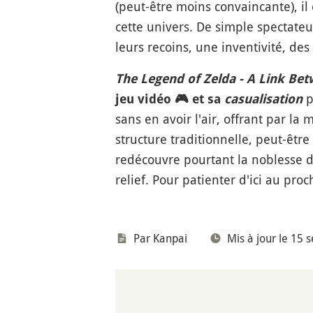
(peut-être moins convaincante), i
cette univers. De simple spectateu
leurs recoins, une inventivité, de
The Legend of Zelda - A Link Be
p
jeu vidéo
🎮
et sa
casualisation
sans en avoir l'air, offrant par l
structure traditionnelle, peut-être
redécouvre pourtant la noblesse d
relief. Pour patienter d'ici au pro
Par
Kanpai
Mis à jour le 15