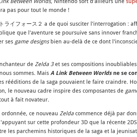
 Link Between Worlds
, Nintendo sort d'ailleurs une
supe
ura pas pour tout le monde !
ォース２ a de quoi susciter l'interrogation : affublé 
mplique que l'aventure se poursuive sans innover franch
er ses
game designs
bien au-delà de ce dont l'inconscien
enchanteur de
Zelda 3
et ses compositions inoubliable
e nous sommes. Mais
A Link Between Worlds
ne se con
rééditions de la saga pouvaient le faire craindre. Ho
ion, le nouveau cadre inspire des composantes de
gam
out à fait novateur.
t ordonnée, ce nouveau
Zelda
commence déjà par donne
 s'appuyant sur cette profondeur 3D que la récente 2D
ntre les parchemins historiques de la saga et la jeuni