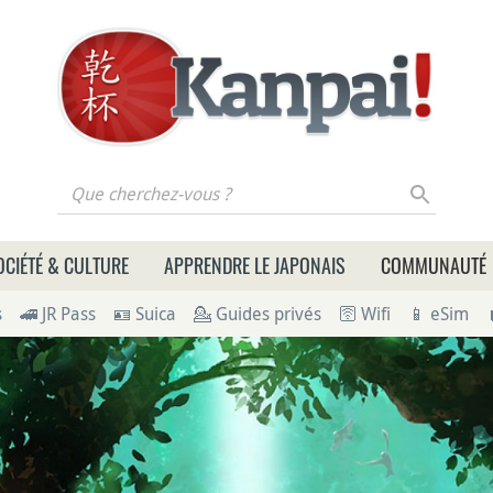
 cherchez-vous ?
OCIÉTÉ & CULTURE
APPRENDRE LE JAPONAIS
COMMUNAUTÉ
s
🚄 JR Pass
🪪 Suica
💁 Guides privés
🛜 Wifi
📱 eSim