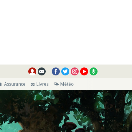
🧳 Assurance
📖 Livres
🌤 Météo