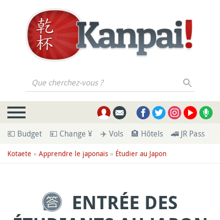
Que cherchez-vous ?
💶 Budget
💴 Change ¥
✈️ Vols
🏨 Hôtels
🚄 JR Pass
🪪
Kotaete
»
Apprendre le japonais
»
Étudier au Japon
ENTRÉE DES