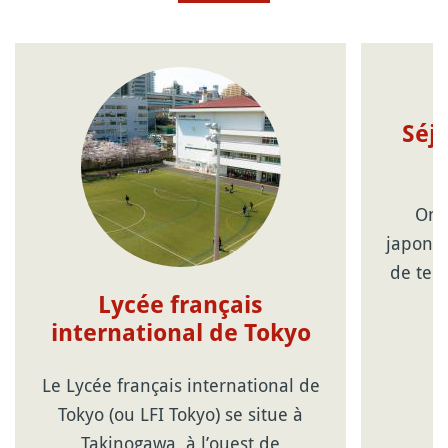
Séjo
On 
japonai
de tem
Lycée français
international de Tokyo
Le Lycée français international de
Tokyo (ou LFI Tokyo) se situe à
Takinogawa, à l’ouest de